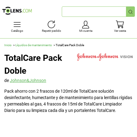
Búsqueda
rápida
Catálogo
Repetir pedido
Mi cuenta
Ver cesta
Inicio
Líquidos de mantenimiento
TotalCare Pack Doble
TotalCare Pack
Doble
de
Johnson&Johnson
Pack ahorro con 2 frascos de 120ml de TotalCare solución
desinfectante, humectante y de mantenimiento para lentillas rígidas
y permeables al gas, 4 frascos de 15ml de TotalCare Limpiador
Diario para su limpieza cada día y un portalentes TotalCare.