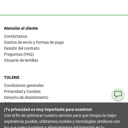
Atención al cliente
Contáctanos
Gastos de envío y formas de pago
Desistir del contrato
Preguntas (FAQ)
Glosario de lentillas
TOLENS
Condiciones generales
Privacidad y Cookies
¿T
Derecho de desistimiento
Sobre nosotros
al
Configuración de privacidad
¡Tu privacidad es muy importante para nosotros!
pr
Con el fin de optimizar nuestro servicio para que tengas la mejor
experiencia posible, utilizamos cookies y tecnologías similares con
Formas de pago
90
las que seleccionamos y almacenamos información en tu