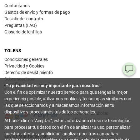
Contáctanos
Gastos de envío y formas de pago
Desistir del contrato
Preguntas (FAQ)
Glosario de lentillas
TOLENS
Condiciones generales
Privacidad y Cookies
¿T
Derecho de desistimiento
Sobre nosotros
al
Configuración de privacidad
¡Tu privacidad es muy importante para nosotros!
pr
Con el fin de optimizar nuestro servicio para que tengas la mejor
experiencia posible, utilizamos cookies y tecnologías similares con
Formas de pago
90
las que seleccionamos y almacenamos información en tu
80
dispositivo y procesamos tus datos personales.
Pago contrarreembolso
32
Al hacer clic en
Aceptar
, estás autorizando el uso de tecnologías
(lun
a
para procesar tus datos con el fin de analizar tu uso, personalizar
vier
nuestras ofertas y publicidad, analizar nuestras campañas
9-18
Envíos realizados con
hor