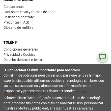
Contáctanos
Gastos de envío y formas de pago
Desistir del contrato
Preguntas (FAQ)
Glosario de lentillas
TOLENS
Condiciones generales
Privacidad y Cookies
¿T
Derecho de desistimiento
Sobre nosotros
al
¡Tu privacidad es muy importante para nosotros!
Configuración de privacidad
pr
Con el fin de optimizar nuestro servicio para que tengas la mejor
experiencia posible, utilizamos cookies y tecnologías similares con
Formas de pago
90
las que seleccionamos y almacenamos información en tu
80
dispositivo y procesamos tus datos personales.
Pago contrarreembolso
32
Al hacer clic en
Aceptar
, estás autorizando el uso de tecnologías
(lun
a
para procesar tus datos con el fin de analizar tu uso, personalizar
vier
nuestras ofertas y publicidad, analizar nuestras campañas
9-18
Envíos realizados con
hor