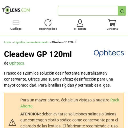
Búsqueda
rápida
Catálogo
Repetir pedido
Mi cuenta
Ver cesta
Inicio
Líquidos de mantenimiento
Cleadew GP 120ml
Cleadew GP 120ml
de
Ophtecs
Frasco de 120ml de solución desinfectante, neutralizante y
conservante. Ofrece una suave y eficaz desinfección para una
mayor comodidad. Para lentillas rígidas y permeables al gas.
Para un mayor ahorro, échale un vistazo a nuestro
Pack
Ahorro
.
ATENCIÓN:
deben evitarse soluciones salinas o únicas
que contengan clorito sódico como conservante para el
aclarado de las lentilas. El fabricante recomienda el uso