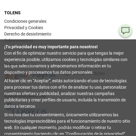
TOLENS
Condiciones generales
Privacidad y Cookies
¿T
Derecho de desistimiento
Sobre nosotros
al
Configuración de privacidad
¡Tu privacidad es muy importante para nosotros!
pr
Con el fin de optimizar nuestro servicio para que tengas la mejor
experiencia posible, utilizamos cookies y tecnologías similares con
Formas de pago
90
las que seleccionamos y almacenamos información en tu
80
dispositivo y procesamos tus datos personales.
Pago contrarreembolso
32
Al hacer clic en
Aceptar
, estás autorizando el uso de tecnologías
(lun
a
para procesar tus datos con el fin de analizar tu uso, personalizar
vier
nuestras ofertas y publicidad, analizar nuestras campañas
9-18
Envíos realizados con
hor
publicitarias y crear perfiles de usuario, incluida la transmisión de
datos a terceros.
in
Si no nos das tu consentimiento, únicamente utilizaremos las
tecnologías imprescindibles para el funcionamiento de nuestro sitio
Co
web. En cualquier momento, podrás modificar o retirar tu
© 2003-2026 TOLENS.COM.
Onl
consentimiento haciendo clic en
Configuración de la privacidad
.