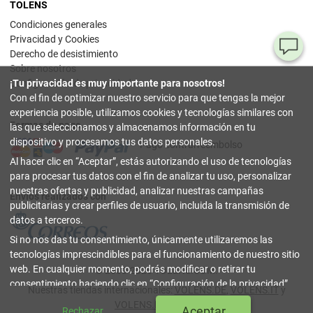
TOLENS
Condiciones generales
Privacidad y Cookies
¿T
Derecho de desistimiento
Sobre nosotros
al
Configuración de privacidad
¡Tu privacidad es muy importante para nosotros!
pr
Con el fin de optimizar nuestro servicio para que tengas la mejor
experiencia posible, utilizamos cookies y tecnologías similares con
Formas de pago
90
las que seleccionamos y almacenamos información en tu
80
dispositivo y procesamos tus datos personales.
Pago contrarreembolso
32
Al hacer clic en
Aceptar
, estás autorizando el uso de tecnologías
(lun
a
para procesar tus datos con el fin de analizar tu uso, personalizar
vier
nuestras ofertas y publicidad, analizar nuestras campañas
9-18
Envíos realizados con
hor
publicitarias y crear perfiles de usuario, incluida la transmisión de
datos a terceros.
in
Si no nos das tu consentimiento, únicamente utilizaremos las
tecnologías imprescindibles para el funcionamiento de nuestro sitio
Co
web. En cualquier momento, podrás modificar o retirar tu
© 2003-2026 TOLENS.COM.
Onl
consentimiento haciendo clic en
Configuración de la privacidad
.
Nuestras tiendas internacionales:
VOLENS.DE
,
VOLENS.IT
y
Puedes encontrar más información en nuestra
Política de
cerrar
VOLENS.PT
|
Índice
Aceptar
Rechazar
Privacidad y Cookies
.