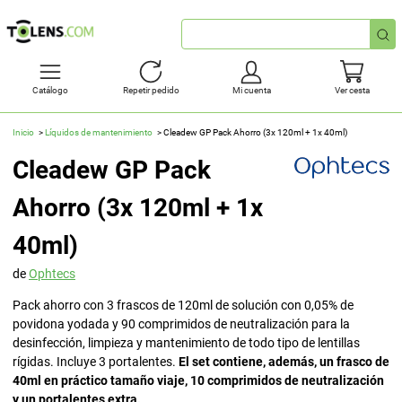
Búsqueda
rápida
Catálogo
Repetir pedido
Mi cuenta
Ver cesta
Inicio
Líquidos de mantenimiento
Cleadew GP Pack Ahorro (3x 120ml + 1x 40ml)
Cleadew GP Pack
Ahorro (3x 120ml + 1x
40ml)
de
Ophtecs
Pack ahorro con 3 frascos de 120ml de solución con 0,05% de
povidona yodada y 90 comprimidos de neutralización para la
desinfección, limpieza y mantenimiento de todo tipo de lentillas
rígidas. Incluye 3 portalentes.
El set contiene, además, un frasco de
40ml en práctico tamaño viaje, 10 comprimidos de neutralización
y un portalentes extra.