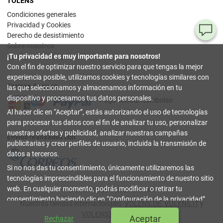
TOLENS
Condiciones generales
Privacidad y Cookies
¿T
Derecho de desistimiento
Sobre nosotros
al
¡Tu privacidad es muy importante para nosotros!
Configuración de privacidad
pr
Con el fin de optimizar nuestro servicio para que tengas la mejor
experiencia posible, utilizamos cookies y tecnologías similares con
Formas de pago
90
las que seleccionamos y almacenamos información en tu
80
dispositivo y procesamos tus datos personales.
Pago contrarreembolso
32
Al hacer clic en
Aceptar
, estás autorizando el uso de tecnologías
(lun
a
para procesar tus datos con el fin de analizar tu uso, personalizar
vier
nuestras ofertas y publicidad, analizar nuestras campañas
9-18
Envíos realizados con
hor
publicitarias y crear perfiles de usuario, incluida la transmisión de
datos a terceros.
in
Si no nos das tu consentimiento, únicamente utilizaremos las
tecnologías imprescindibles para el funcionamiento de nuestro sitio
Co
web. En cualquier momento, podrás modificar o retirar tu
© 2003-2026 TOLENS.COM.
Onl
consentimiento haciendo clic en
Configuración de la privacidad
.
Nuestras tiendas internacionales:
VOLENS.DE
,
VOLENS.IT
y
Puedes encontrar más información en nuestra
Política de
cerrar
VOLENS.PT
|
Índice
Aceptar
Rechazar
Privacidad y Cookies
.