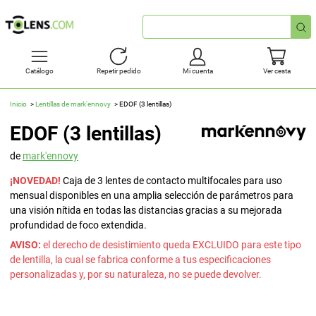
Búsqueda
rápida
Catálogo
Repetir pedido
Mi cuenta
Ver cesta
Inicio
Lentillas de mark'ennovy
EDOF (3 lentillas)
EDOF (3 lentillas)
de
mark'ennovy
¡NOVEDAD!
Caja de 3 lentes de contacto multifocales para uso
mensual disponibles en una amplia selección de parámetros para
una visión nítida en todas las distancias gracias a su mejorada
profundidad de foco extendida.
AVISO:
el derecho de desistimiento queda EXCLUIDO para este tipo
de lentilla, la cual se fabrica conforme a tus especificaciones
personalizadas y, por su naturaleza, no se puede devolver.