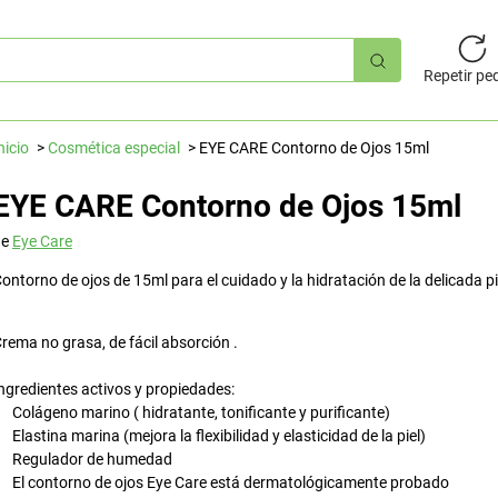
úsqueda
pida
Repetir pe
nicio
Cosmética especial
EYE CARE Contorno de Ojos 15ml
EYE CARE Contorno de Ojos 15ml
de
Eye Care
ontorno de ojos de 15ml para el cuidado y la hidratación de la delicada pi
rema no grasa, de fácil absorción .
ngredientes activos y propiedades:
Colágeno marino ( hidratante, tonificante y purificante)
Elastina marina (mejora la flexibilidad y elasticidad de la piel)
Regulador de humedad
El contorno de ojos Eye Care está dermatológicamente probado