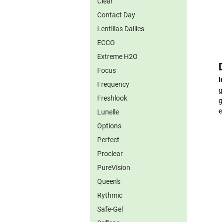
Clear
Contact Day
Lentillas Dailies
ECCO
Extreme H2O
Focus
I
Frequency
g
Freshlook
g
e
Lunelle
Options
Perfect
Proclear
PureVision
Queen's
Rythmic
Safe-Gel