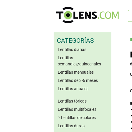
B
rá
I
CATEGORÍAS
Lentillas diarias
Lentillas
semanales/quincenales
Lentillas mensuales
C
Lentillas de 3-6 meses
Lentillas anuales
C
Lentillas tóricas
I
Lentillas multifocales
Lentillas de colores
Lentillas duras
Lentillas azules