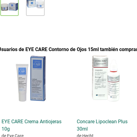
Usuarios de EYE CARE Contorno de Ojos 15ml también compra
EYE CARE Crema Antiojeras
Concare Lipoclean Plus
10g
30ml
de Eye Care
de Hecht