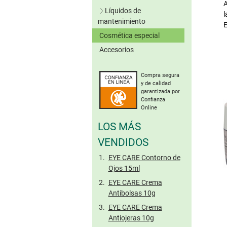
Lentillas verdes
A
Líquidos de
l
Lentillas grises
mantenimiento
E
Lentillas marrones
Cosmética especial
Soluciones únicas
Otros colores
Accesorios
Sistemas de peróxido
Sin conserv.
Lentillas tóricas de
Limpieza enzimática
colores
Compra segura
Solución salina
y de calidad
Gotas oculares
garantizada por
Confianza
Cuidado de lentillas
Online
rígidas
LOS MÁS
Tamaño viaje
VENDIDOS
EYE CARE Contorno de
Ojos 15ml
EYE CARE Crema
Antibolsas 10g
EYE CARE Crema
Antiojeras 10g