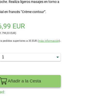
che. Realiza ligeros masajes en torno a
al en francés “Crème contour”.
6,99 EUR
 1.799,33 EUR)
ra pedidos superiores a 35 EUR (
más información
).
Añadir a la Cesta
ad: