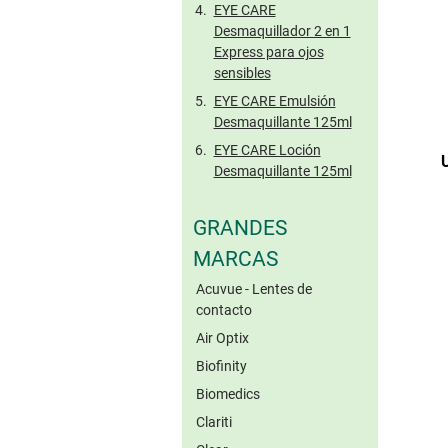
EYE CARE
Desmaquillador 2 en 1
Express para ojos
sensibles
EYE CARE Emulsión
Desmaquillante 125ml
EYE CARE Loción
Desmaquillante 125ml
GRANDES
MARCAS
Acuvue - Lentes de
contacto
Air Optix
Biofinity
Biomedics
Clariti