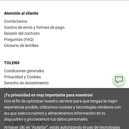
Atención al cliente
Contáctanos
Gastos de envío y formas de pago
Desistir del contrato
Preguntas (FAQ)
Glosario de lentillas
TOLENS
Condiciones generales
Privacidad y Cookies
¿T
Derecho de desistimiento
Sobre nosotros
al
¡Tu privacidad es muy importante para nosotros!
Configuración de privacidad
pr
Con el fin de optimizar nuestro servicio para que tengas la mejor
experiencia posible, utilizamos cookies y tecnologías similares con
Formas de pago
90
las que seleccionamos y almacenamos información en tu
80
dispositivo y procesamos tus datos personales.
Pago contrarreembolso
32
Al hacer clic en
Aceptar
, estás autorizando el uso de tecnologías