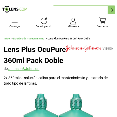
Búsqueda
rápida
Catálogo
Repetir pedido
Mi cuenta
Ver cesta
Inicio
Líquidos de mantenimiento
Lens Plus OcuPure 360ml Pack Doble
Lens Plus OcuPure
360ml Pack Doble
de
Johnson&Johnson
2x 360ml de solución salina para el mantenimiento y aclarado de
todo tipo de lentillas.