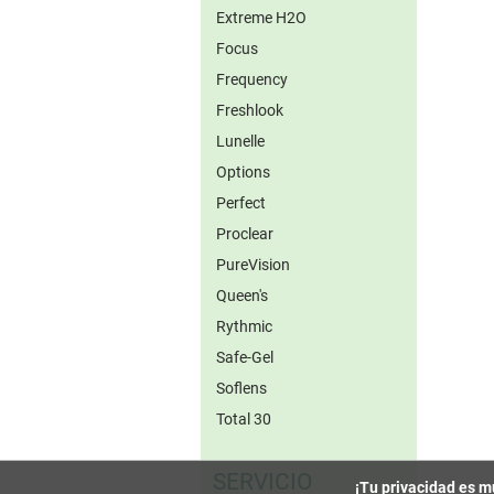
Extreme H2O
Focus
Frequency
Freshlook
Lunelle
Options
Perfect
Proclear
PureVision
Queen's
Rythmic
Safe-Gel
Soflens
Total 30
SERVICIO
¡Tu privacidad es m