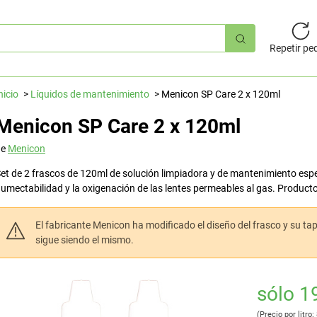
úsqueda
pida
Repetir pe
nicio
Líquidos de mantenimiento
Menicon SP Care 2 x 120ml
Menicon SP Care 2 x 120ml
de
Menicon
et de 2 frascos de 120ml de solución limpiadora y de mantenimiento esp
umectabilidad y la oxigenación de las lentes permeables al gas. Product
El fabricante Menicon ha modificado el diseño del frasco y su tapón
sigue siendo el mismo.
sólo 1
(Precio por litro: