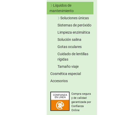
Lentillas verdes
Líquidos de
Lentillas grises
mantenimiento
Lentillas marrones
Soluciones únicas
Otros colores
Sistemas de peróxido
Sin conserv.
Lentillas tóricas de
Limpieza enzimática
colores
Solución salina
Gotas oculares
Cuidado de lentillas
rígidas
Tamaño viaje
Cosmética especial
Accesorios
Compra segura
y de calidad
garantizada por
Confianza
Online