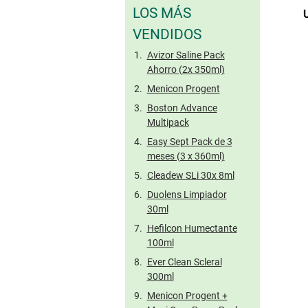
LOS MÁS
VENDIDOS
Avizor Saline Pack
Ahorro (2x 350ml)
Menicon Progent
Boston Advance
Multipack
Easy Sept Pack de 3
meses (3 x 360ml)
Cleadew SLi 30x 8ml
Duolens Limpiador
30ml
Hefilcon Humectante
100ml
Ever Clean Scleral
300ml
Menicon Progent +