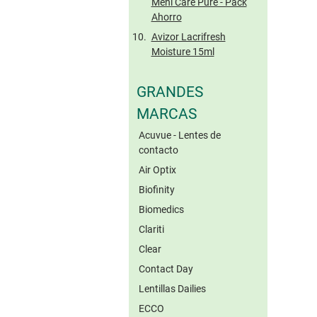
Meni Care Pure - Pack
Ahorro
Avizor Lacrifresh
Moisture 15ml
GRANDES
MARCAS
Acuvue - Lentes de
contacto
Air Optix
Biofinity
Biomedics
Clariti
Clear
Contact Day
Lentillas Dailies
ECCO