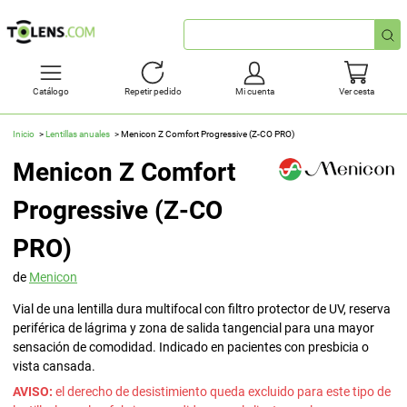
Búsqueda
rápida
Catálogo
Repetir pedido
Mi cuenta
Ver cesta
Inicio
Lentillas anuales
Menicon Z Comfort Progressive (Z-CO PRO)
Menicon Z Comfort
Progressive (Z-CO
PRO)
de
Menicon
Vial de una lentilla dura multifocal con filtro protector de UV, reserva
periférica de lágrima y zona de salida tangencial para una mayor
sensación de comodidad. Indicado en pacientes con presbicia o
vista cansada.
AVISO:
el derecho de desistimiento queda excluido para este tipo de