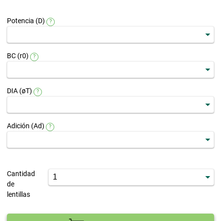
Potencia (D)
?
BC (r0)
?
DIA (øT)
?
Adición (Ad)
?
Cantidad
de
lentillas