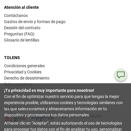
Atención al cliente
Contáctanos
Gastos de envío y formas de pago
Desistir del contrato
Preguntas (FAQ)
Glosario de lentillas
TOLENS
Condiciones generales
Privacidad y Cookies
¿T
Derecho de desistimiento
Sobre nosotros
al
¡Tu privacidad es muy importante para nosotros!
Configuración de privacidad
pr
Con el fin de optimizar nuestro servicio para que tengas la mejor
experiencia posible, utilizamos cookies y tecnologías similares con
Formas de pago
90
las que seleccionamos y almacenamos información en tu
80
dispositivo y procesamos tus datos personales.
Pago contrarreembolso
32
Al hacer clic en
Aceptar
, estás autorizando el uso de tecnologías
(lun
a
para procesar tus datos con el fin de analizar tu uso, personalizar