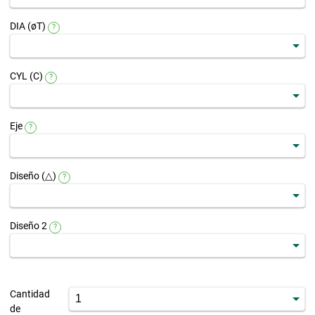
DIA (øT)
?
CYL (C)
?
Eje
?
Diseño (△)
?
Diseño 2
?
Cantidad
de