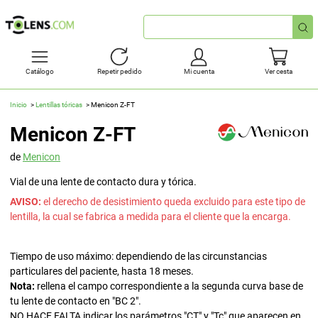
Búsqueda
rápida
Catálogo
Repetir pedido
Mi cuenta
Ver cesta
Inicio
Lentillas tóricas
Menicon Z-FT
Menicon Z-FT
de
Menicon
Vial de una lente de contacto dura y tórica.
AVISO:
el derecho de desistimiento queda excluido para este tipo de
lentilla, la cual se fabrica a medida para el cliente que la encarga.
Tiempo de uso máximo: dependiendo de las circunstancias
particulares del paciente, hasta 18 meses.
Nota:
rellena el campo correspondiente a la segunda curva base de
tu lente de contacto en "BC 2".
NO HACE FALTA indicar los parámetros "CT" y "Tc" que aparecen en