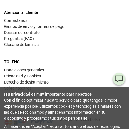
Atención al cliente
Contáctanos
Gastos de envío y formas de pago
Desistir del contrato
Preguntas (FAQ)
Glosario de lentillas
TOLENS
Condiciones generales
Privacidad y Cookies
¿T
Derecho de desistimiento
Sobre nosotros
al
¡Tu privacidad es muy importante para nosotros!
Configuración de privacidad
pr
Con el fin de optimizar nuestro servicio para que tengas la mejor
experiencia posible, utilizamos cookies y tecnologías similares con
Formas de pago
90
las que seleccionamos y almacenamos información en tu
80
dispositivo y procesamos tus datos personales.
Pago contrarreembolso
32
Al hacer clic en
Aceptar
, estás autorizando el uso de tecnologías
(lun