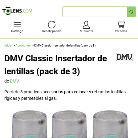
Búsqueda
rápida
Catálogo
Repetir pedido
Mi cuenta
Ver cesta
Inicio
Accesorios
DMV Classic Insertador de lentillas (pack de 3)
DMV Classic Insertador de
lentillas (pack de 3)
de
DMV
Pack de 3 prácticos accesorios para colocar y retirar las lentillas
rígidas y permeables al gas.