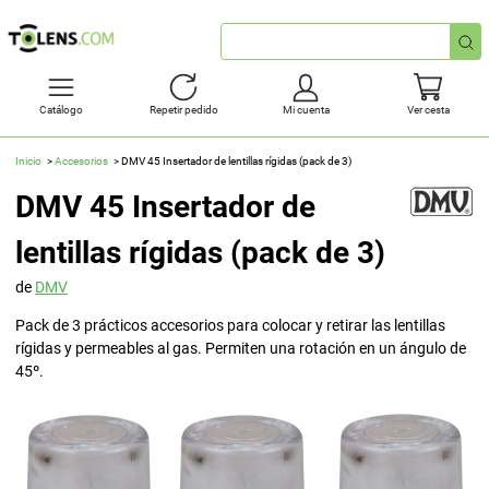
Búsqueda
rápida
Catálogo
Repetir pedido
Mi cuenta
Ver cesta
Inicio
Accesorios
DMV 45 Insertador de lentillas rígidas (pack de 3)
DMV 45 Insertador de
lentillas rígidas (pack de 3)
de
DMV
Pack de 3 prácticos accesorios para colocar y retirar las lentillas
rígidas y permeables al gas. Permiten una rotación en un ángulo de
45º.