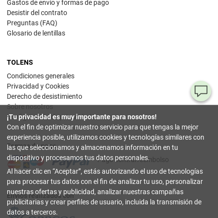
Gastos de envío y formas de pago
Desistir del contrato
Preguntas (FAQ)
Glosario de lentillas
TOLENS
Condiciones generales
Privacidad y Cookies
¿T
Derecho de desistimiento
Sobre nosotros
al
Configuración de privacidad
¡Tu privacidad es muy importante para nosotros!
pr
Con el fin de optimizar nuestro servicio para que tengas la mejor
experiencia posible, utilizamos cookies y tecnologías similares con
Formas de pago
90
las que seleccionamos y almacenamos información en tu
80
dispositivo y procesamos tus datos personales.
Pago contrarreembolso
32
Al hacer clic en
Aceptar
, estás autorizando el uso de tecnologías
(lun
a
para procesar tus datos con el fin de analizar tu uso, personalizar
vier
nuestras ofertas y publicidad, analizar nuestras campañas
9-18
Envíos realizados con
hor
publicitarias y crear perfiles de usuario, incluida la transmisión de
datos a terceros.