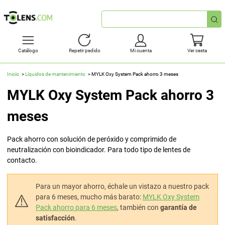
Búsqueda
rápida
Catálogo
Repetir pedido
Mi cuenta
Ver cesta
Inicio
Líquidos de mantenimiento
MYLK Oxy System Pack ahorro 3 meses
MYLK Oxy System Pack ahorro 3
meses
Pack ahorro con solución de peróxido y comprimido de
neutralización con bioindicador. Para todo tipo de lentes de
contacto.
Para un mayor ahorro, échale un vistazo a nuestro pack
para 6 meses, mucho más barato:
MYLK Oxy System
Pack ahorro para 6 meses
, también con
garantía de
satisfacción
.