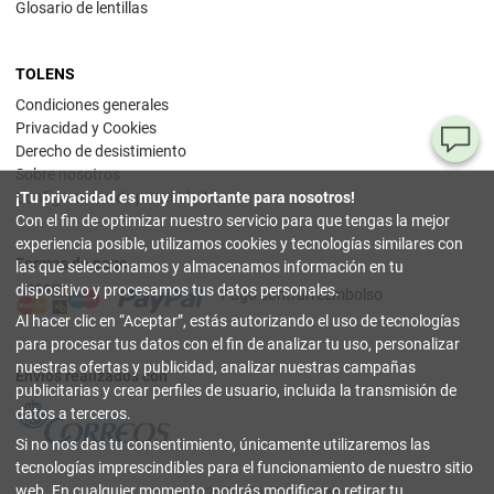
Glosario de lentillas
TOLENS
Condiciones generales
Privacidad y Cookies
¿T
Derecho de desistimiento
Sobre nosotros
al
Configuración de privacidad
¡Tu privacidad es muy importante para nosotros!
pr
Con el fin de optimizar nuestro servicio para que tengas la mejor
experiencia posible, utilizamos cookies y tecnologías similares con
Formas de pago
90
las que seleccionamos y almacenamos información en tu
80
dispositivo y procesamos tus datos personales.
Pago contrarreembolso
32
Al hacer clic en
Aceptar
, estás autorizando el uso de tecnologías
(lun
a
para procesar tus datos con el fin de analizar tu uso, personalizar
vier
nuestras ofertas y publicidad, analizar nuestras campañas
9-18
Envíos realizados con
hor
publicitarias y crear perfiles de usuario, incluida la transmisión de
datos a terceros.
in
Si no nos das tu consentimiento, únicamente utilizaremos las
tecnologías imprescindibles para el funcionamiento de nuestro sitio
Co
web. En cualquier momento, podrás modificar o retirar tu
© 2003-2026 TOLENS.COM.