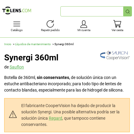
Búsqueda
rápida
Catálogo
Repetir pedido
Mi cuenta
Ver cesta
Inicio
Líquidos de mantenimiento
Synergi 360ml
Synergi 360ml
de
Sauflon
Botella de 360ml,
sin conservantes,
de solución única con un
estuche antibacteriano incorporado; para todo tipo de lentes de
contacto blandas, especialmente para las de hidrogel de silicona.
El fabricante CooperVision ha dejado de producir la
solución Synergi. Una posible alternativa podría ser la
solución única
Regard
, que tampoco contiene
conservantes.