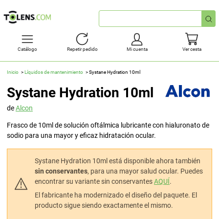
Búsqueda
rápida
Catálogo
Repetir pedido
Mi cuenta
Ver cesta
Inicio
Líquidos de mantenimiento
Systane Hydration 10ml
Systane Hydration 10ml
de
Alcon
Frasco de 10ml de solución oftálmica lubricante con hialuronato de
sodio para una mayor y eficaz hidratación ocular.
Systane Hydration 10ml está disponible ahora también
sin conservantes
, para una mayor salud ocular. Puedes
encontrar su variante sin conservantes
AQUÍ
.
El fabricante ha modernizado el diseño del paquete. El
producto sigue siendo exactamente el mismo.