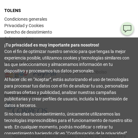
TOLENS
Condiciones generales
Privacidad y Cookies
¿T
Derecho de desistimiento
Sobre nosotros
al
Configuración de privacidad
¡Tu privacidad es muy importante para nosotros!
pr
Con el fin de optimizar nuestro servicio para que tengas la mejor
experiencia posible, utilizamos cookies y tecnologías similares con
Formas de pago
90
las que seleccionamos y almacenamos información en tu
80
dispositivo y procesamos tus datos personales.
Pago contrarreembolso
32
Al hacer clic en
Aceptar
, estás autorizando el uso de tecnologías
(lun
a
para procesar tus datos con el fin de analizar tu uso, personalizar
vier
nuestras ofertas y publicidad, analizar nuestras campañas
9-18
Envíos realizados con
hor
publicitarias y crear perfiles de usuario, incluida la transmisión de
datos a terceros.
in
Si no nos das tu consentimiento, únicamente utilizaremos las
tecnologías imprescindibles para el funcionamiento de nuestro sitio
Co
web. En cualquier momento, podrás modificar o retirar tu
© 2003-2026 TOLENS.COM.
Onl
consentimiento haciendo clic en
Configuración de la privacidad
.
Nuestras tiendas internacionales:
VOLENS.DE
,
VOLENS.IT
y