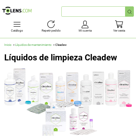
Búsqueda
rápida
Catálogo
Repetir pedido
Mi cuenta
Ver cesta
Inicio
Líquidos de mantenimiento
Cleadew
Líquidos de limpieza Cleadew