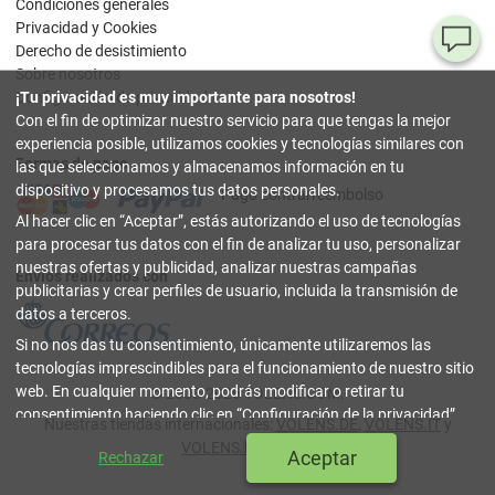
Condiciones generales
Privacidad y Cookies
¿T
Derecho de desistimiento
Sobre nosotros
al
Configuración de privacidad
¡Tu privacidad es muy importante para nosotros!
pr
Con el fin de optimizar nuestro servicio para que tengas la mejor
experiencia posible, utilizamos cookies y tecnologías similares con
Formas de pago
90
las que seleccionamos y almacenamos información en tu
80
dispositivo y procesamos tus datos personales.
Pago contrarreembolso
32
Al hacer clic en
Aceptar
, estás autorizando el uso de tecnologías
(lun
a
para procesar tus datos con el fin de analizar tu uso, personalizar
vier
nuestras ofertas y publicidad, analizar nuestras campañas
9-18
Envíos realizados con
hor
publicitarias y crear perfiles de usuario, incluida la transmisión de
datos a terceros.
in
Si no nos das tu consentimiento, únicamente utilizaremos las
tecnologías imprescindibles para el funcionamiento de nuestro sitio
Co
web. En cualquier momento, podrás modificar o retirar tu
© 2003-2026 TOLENS.COM.
Onl
consentimiento haciendo clic en
Configuración de la privacidad
.
Nuestras tiendas internacionales:
VOLENS.DE
,
VOLENS.IT
y
Puedes encontrar más información en nuestra
Política de
cerrar
VOLENS.PT
|
Índice
Aceptar
Rechazar
Privacidad y Cookies
.