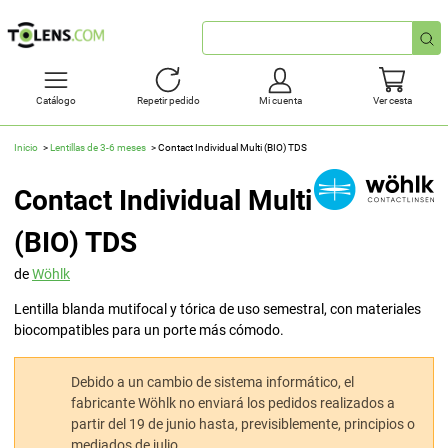
Búsqueda
rápida
Catálogo
Repetir pedido
Mi cuenta
Ver cesta
Inicio
Lentillas de 3-6 meses
Contact Individual Multi (BIO) TDS
Contact Individual Multi
(BIO) TDS
de
Wöhlk
Lentilla blanda mutifocal y tórica de uso semestral, con materiales
biocompatibles para un porte más cómodo.
Debido a un cambio de sistema informático, el
fabricante Wöhlk no enviará los pedidos realizados a
partir del 19 de junio hasta, previsiblemente, principios o
mediados de julio.