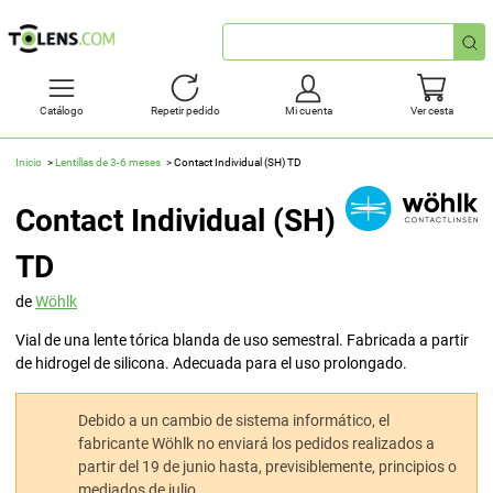
Búsqueda
rápida
Catálogo
Repetir pedido
Mi cuenta
Ver cesta
Inicio
Lentillas de 3-6 meses
Contact Individual (SH) TD
Contact Individual (SH)
TD
de
Wöhlk
Vial de una lente tórica blanda de uso semestral. Fabricada a partir
de hidrogel de silicona. Adecuada para el uso prolongado.
Debido a un cambio de sistema informático, el
fabricante Wöhlk no enviará los pedidos realizados a
partir del 19 de junio hasta, previsiblemente, principios o
mediados de julio.