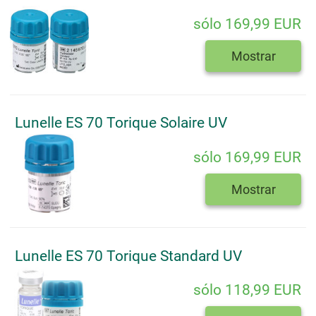
sólo 169,99 EUR
Mostrar
Lunelle ES 70 Torique Solaire UV
sólo 169,99 EUR
Mostrar
Lunelle ES 70 Torique Standard UV
sólo 118,99 EUR