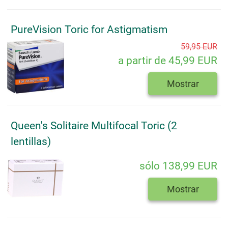
PureVision Toric for Astigmatism
59,95 EUR
a partir de 45,99 EUR
Mostrar
Queen's Solitaire Multifocal Toric (2
lentillas)
sólo 138,99 EUR
Mostrar