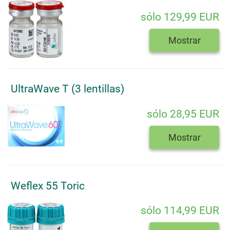
sólo 129,99 EUR
Mostrar
UltraWave T (3 lentillas)
sólo 28,95 EUR
Mostrar
Weflex 55 Toric
sólo 114,99 EUR