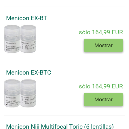
Menicon EX-BT
sólo 164,99 EUR
Mostrar
Menicon EX-BTC
sólo 164,99 EUR
Mostrar
Menicon Niji Multifocal Toric (6 lentillas)