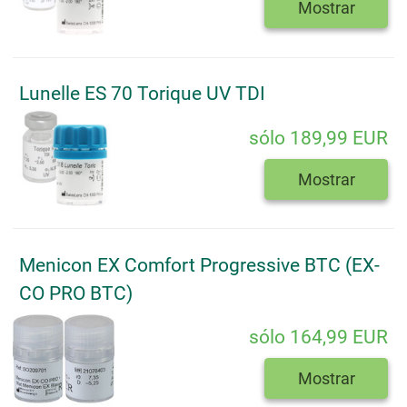
Mostrar
Lunelle ES 70 Torique UV TDI
sólo 189,99 EUR
Mostrar
Menicon EX Comfort Progressive BTC (EX-
CO PRO BTC)
sólo 164,99 EUR
Mostrar