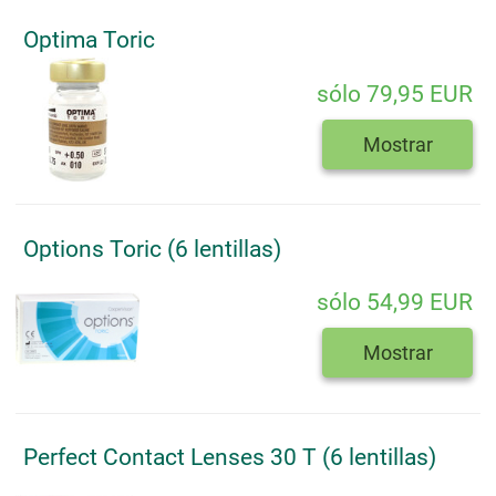
Optima Toric
sólo 79,95 EUR
Mostrar
Options Toric (6 lentillas)
sólo 54,99 EUR
Mostrar
Perfect Contact Lenses 30 T (6 lentillas)