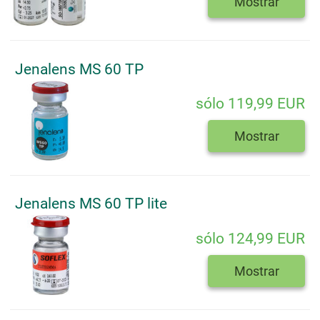
Mostrar
Jenalens MS 60 TP
sólo 119,99 EUR
Mostrar
Jenalens MS 60 TP lite
sólo 124,99 EUR
Mostrar