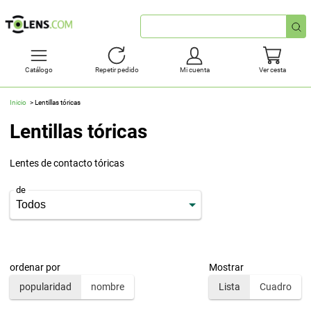
Búsqueda
rápida
Catálogo
Repetir pedido
Mi cuenta
Ver cesta
Inicio
Lentillas tóricas
Lentillas tóricas
Lentes de contacto tóricas
de
ordenar por
Mostrar
popularidad
nombre
Lista
Cuadro