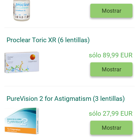
Mostrar
Proclear Toric XR (6 lentillas)
sólo 89,99 EUR
Mostrar
PureVision 2 for Astigmatism (3 lentillas)
sólo 27,99 EUR
Mostrar