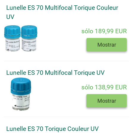
Lunelle ES 70 Multifocal Torique Couleur
UV
sólo 189,99 EUR
Mostrar
Lunelle ES 70 Multifocal Torique UV
sólo 138,99 EUR
Mostrar
Lunelle ES 70 Torique Couleur UV