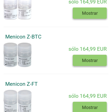
sólo 164,99 EUR
Mostrar
Menicon Z-BTC
sólo 164,99 EUR
Mostrar
Menicon Z-FT
sólo 164,99 EUR
Mostrar