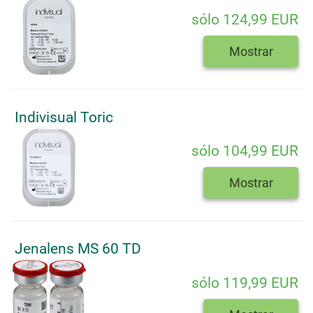
sólo 124,99 EUR
Mostrar
Indivisual Toric
sólo 104,99 EUR
Mostrar
Jenalens MS 60 TD
sólo 119,99 EUR