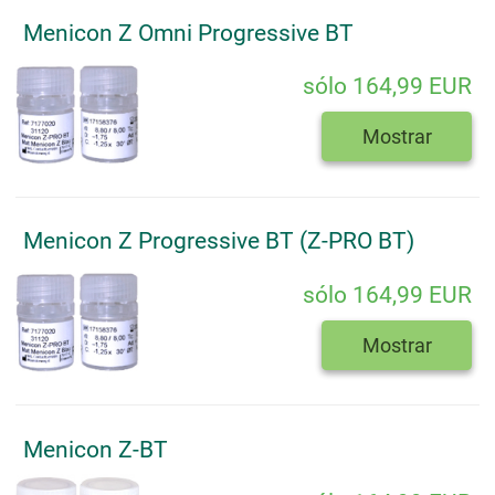
Menicon Z Omni Progressive BT
sólo 164,99 EUR
Mostrar
Menicon Z Progressive BT (Z-PRO BT)
sólo 164,99 EUR
Mostrar
Menicon Z-BT