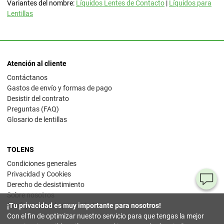
Variantes del nombre:
Líquidos Lentes de Contacto
|
Líquidos para
Lentillas
Atención al cliente
Contáctanos
Gastos de envío y formas de pago
Desistir del contrato
Preguntas (FAQ)
Glosario de lentillas
TOLENS
Condiciones generales
Privacidad y Cookies
¿T
Derecho de desistimiento
Sobre nosotros
al
¡Tu privacidad es muy importante para nosotros!
Configuración de privacidad
pr
Con el fin de optimizar nuestro servicio para que tengas la mejor