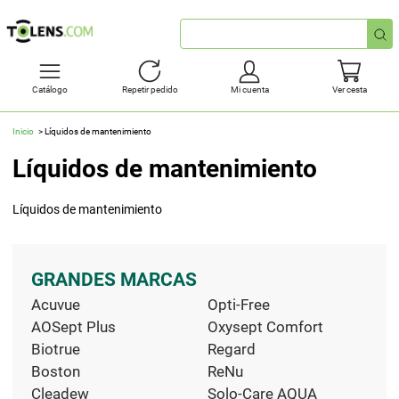
Búsqueda
rápida
Catálogo
Repetir pedido
Mi cuenta
Ver cesta
Inicio
Líquidos de mantenimiento
Líquidos de mantenimiento
Líquidos de mantenimiento
GRANDES MARCAS
Acuvue
Opti-Free
AOSept Plus
Oxysept Comfort
Biotrue
Regard
Boston
ReNu
Cleadew
Solo-Care AQUA