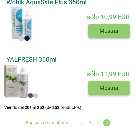
Wöhlk AquaSafe Plus 360ml
sólo 10,99 EUR
Mostrar
YALFRESH 360ml
sólo 11,99 EUR
Mostrar
Viendo del
201
al
252
(de
252
productos)
Páginas de resultados:
<<
1
2
3